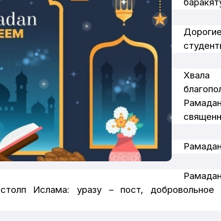
баракят
Дороги
студент
Хвала
благоп
Рамада
священн
Рамадан
Рамад
столп Ислама: уразу – пост, добровольное