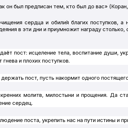
к он был предписан тем, кто был до вас» (Коран, 
чищения сердца и обили́
я
благих
поступков
,
а
деяния
в
эти
дни
и
приумножит
награду
с
только, 
аёт пост: исцеление тела, воспитание души, укр
 гнева и плохих поступков.
 держать пост, пусть накормит одного постящего
скренних молитв, милостыни и прощения. Да ст
ение сердец.
дение поста, укрепить нас на пути истины и пр