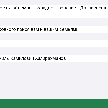
лость объемлет каждое творение. Да ниспошл
ховного покоя вам и вашим семьям!
иль Камилович Халирахманов