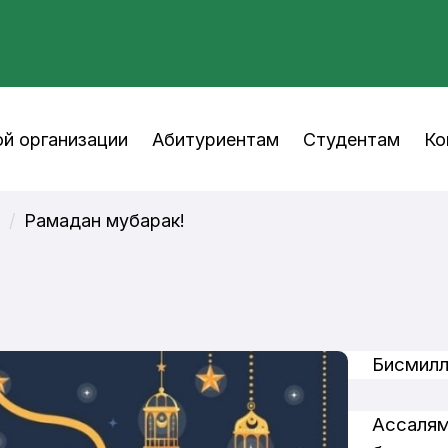
й организации
Абитуриентам
Студентам
Ко
ь
Рамадан мубарак!
Бисмилл
Ассаля