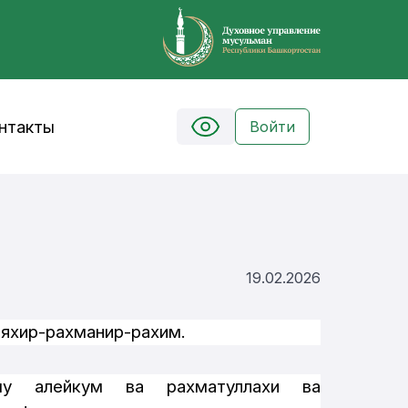
нтакты
Войти
19.02.2026
яхир-рахманир-рахим.
му алейкум ва рахматуллахи ва