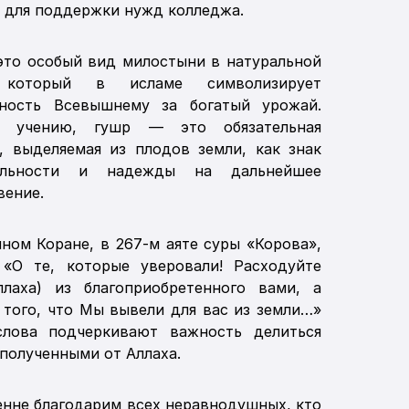
 для поддержки нужд колледжа.
это особый вид милостыни в натуральной
 который в исламе символизирует
рность Всевышнему за богатый урожай.
о учению, гушр — это обязательная
, выделяемая из плодов земли, как знак
тельности и надежды на дальнейшее
вение.
ном Коране, в 267-м аяте суры «Корова»,
: «О те, которые уверовали! Расходуйте
ллаха) из благоприобретенного вами, а
 того, что Мы вывели для вас из земли…»
лова подчеркивают важность делиться
 полученными от Аллаха.
нне благодарим всех неравнодушных, кто