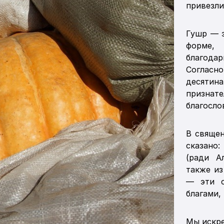
привезли
Гушр — 
форме,
благода
Согласн
десятина
призна
благосло
В священ
сказано
(ради А
также из
— эти с
благами,
Мы искре