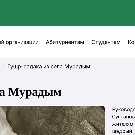
й организации
Абитуриентам
Студентам
Ко
ь
Гушр-садака из села Мурадым
ла Мурадым
Руковод
Султано
жителям
щедрый 