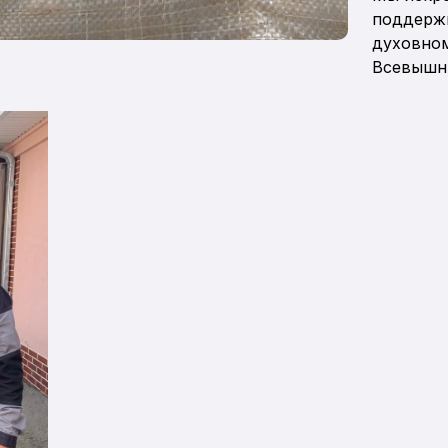
поддерж
духовн
Всевышни